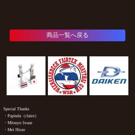
商品一覧へ戻る
Special Thanks
・Papinda（claire）
・Mitsuyo Iwase
・Mei Hirao